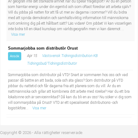
Är geografi inte det starkaste ämnet när du spelar frågesport? Är du en person
Industriell tillverkning
Behandlingsassistent/Socialpedagog
som hämtar energi under din egentid och som oftast föredrar att arbeta själv?
Vill du jobba på natten för att få ut mer av dagarna i sommar? Vill du bidra
med att sprida demokratin och samhällsviktig information till människorna
Installation, drift, underhåll
Tandsköterska
runt omkring dig på ett hållbart sätt? Läs vidare! Om jobbet Vi kan visserligen
inte bidra till en ökad kunskap om världsgeografin men vi kan däremot ...
Visa mer
Kropps- och skönhetsvård
Budbilsförare
Sommarjobba som distributör Orust
Kultur, media, design
Tidningsbud/Tidningsdistributör
Apr 15
Västsvensk Tidningsdistribution KB
Ansök
Tidningsbud/Tidningsdistributör
Militärt arbete
Lärare i fritidshem/Fritidspedagog
Sommarjobba som distributör på VTD! Snart är sommaren hos oss och vad
passar då bättre än att bada, sola och äta glass? Som distributör på VTD
Naturbruk
Taxiförare/Taxichaufför
jobbar du nattetid och får dagarna fria att planera som du vill. Är du en
nattmänniska och gillar att kombinera ditt arbete med rörelse? Har du ett bra
Naturvetenskapligt arbete
Läkarsekreterare/Vårdadmin/Medicinsk
lokalsinne och är serviceinriktad? Då kan du bli en av oss! Nu söker vi dig som
vill sommarjobba på Orust! VTD är ett specialiserat distributions- och
logistikföre...
Visa mer
sekreterare
Pedagogiskt arbete
Lastbilsförare m.fl.
Sanering och renhållning
Copyright © 2026 - Alla rättigheter reserverade.