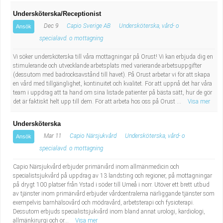
Undersköterska/Receptionist
Dec 9
Capio Sverige AB
Undersköterska, vård- o
Ansök
specialavd. o mottagning
Vi söker undersköterska till våra mottagningar på Orust! Vi kan erbjuda dig en
stimulerande och utvecklande arbetsplats med varierande arbetsuppgifter
(dessutom med badrocksavstånd till havet). På Orust arbetar vi för att skapa
en vård med tillgänglighet, kontinuitet och kvalitet. För att uppnå det har våra
team i uppdrag att ta hand om sina listade patienter på bästa sätt, hur de gör
det är faktiskt helt upp till dem. För att arbeta hos oss på Orust ...
Visa mer
Undersköterska
Mar 11
Capio Närsjukvård
Undersköterska, vård- o
Ansök
specialavd. o mottagning
Capio Närsjukvård erbjuder primärvård inom allmänmedicin och
specialistsjukvård på uppdrag av 13 landsting och regioner, på mottagningar
på drygt 100 platser från Ystad i söder till Umeå i norr. Utöver ett brett utbud
av tjänster inom primärvård erbjuder vårdcentralerna närliggande tjänster som
exempelvis barnhälsovård och mödravård, arbetsterapi och fysioterapi.
Dessutom erbjuds specialistsjukvård inom bland annat urologi, kardiologi,
allmänkirurgi och or...
Visa mer