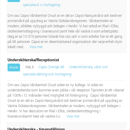
Industriell tillverkning
Behandlingsassistent/Socialpedagog
specialavd. o mottagning
Om oss Capio Vårdcentral Orust är en del av Capio Närsjukvård och bedriver
Installation, drift, underhåll
Tandsköterska
primärvård på uppdrag av Västra Götalandsregionen. Vårdcentralen är
modern, alldeles nybyggd och belägen i Henån. Vi har också en filial i Ellös,
sköterskemottagning i Svanesund samt hela vår vackra ö som arbetsplats.
Kropps- och skönhetsvård
Budbilsförare
Idag är ca 10 370 personer listade hos oss och vi som arbetar här är ett gäng
på 58 personer. Capio är en decentraliserad organisation där varje enhet styrs
lokalt med...
Visa mer
Kultur, media, design
Tidningsbud/Tidningsdistributör
Undersköterska/Receptionist
Militärt arbete
Lärare i fritidshem/Fritidspedagog
Maj 6
Capio Sverige AB
Undersköterska, vård- och
Ansök
specialavdelning och mottagning
Naturbruk
Taxiförare/Taxichaufför
Om oss Capio Vårdcentral Orust söker en ny kollega. Vi söker en
Naturvetenskapligt arbete
Läkarsekreterare/Vårdadmin/Medicinsk
undersköterska som kommer även jobba i vår reception.Tjänsten är ett vikariat
på 100% i 12 månader med möjlighet till förlängning . Capio Vårdcentral
Orust är en del av Capio Närsjukvård och bedriver primärvård på uppdrag av
sekreterare
Pedagogiskt arbete
Västra Götalandsregionen. Vårdcentralen är modern, nybyggd och belägen i
Henån. Vi har dessutom en filial i Ellös, sköterskemottagning i
Svanesundsamt hela vår vackra ö s...
Visa mer
Lastbilsförare m.fl.
Sanering och renhållning
Undersköterska - timanställning