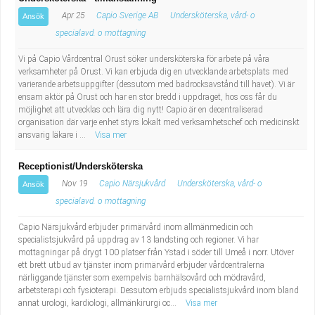
Fastighetsskötare
Socialt arbete
Apr 25
Capio Sverige AB
Undersköterska, vård- o
Ansök
specialavd. o mottagning
Informatör/Kommunikatör
Säkerhetsarbete
Vi på Capio Vårdcentral Orust söker undersköterska för arbete på våra
verksamheter på Orust. Vi kan erbjuda dig en utvecklande arbetsplats med
Brevbärare
Tekniskt arbete
varierande arbetsuppgifter (dessutom med badrocksavstånd till havet). Vi är
ensam aktör på Orust och har en stor bredd i uppdraget, hos oss får du
Sjuksköterska, grundutbildad
möjlighet att utvecklas och lära dig nytt! Capio är en decentraliserad
Transport
organisation där varje enhet styrs lokalt med verksamhetschef och medicinskt
ansvarig läkare i ...
Visa mer
Kock, storhushåll
Receptionist/Undersköterska
Undersköterska, vård- o specialavd. o mottagning
Nov 19
Capio Närsjukvård
Undersköterska, vård- o
Ansök
specialavd. o mottagning
Bibliotekarie
Capio Närsjukvård erbjuder primärvård inom allmänmedicin och
specialistsjukvård på uppdrag av 13 landsting och regioner. Vi har
Administrativ assistent
mottagningar på drygt 100 platser från Ystad i söder till Umeå i norr. Utöver
ett brett utbud av tjänster inom primärvård erbjuder vårdcentralerna
närliggande tjänster som exempelvis barnhälsovård och mödravård,
Lärare i gymnasiet
arbetsterapi och fysioterapi. Dessutom erbjuds specialistsjukvård inom bland
annat urologi, kardiologi, allmänkirurgi oc...
Visa mer